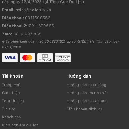
cấp ngày 12/4/2023 tại Tổng Cục Du Lịch
Email:
sales@hellotrip.vn
Điện thoại:
0911699556
Điện thoại 2:
0911699556
Zalo:
0816 697 888
Giấy phép kinh doanh số 3002201821 do sở KH&ĐT Hà Tĩnh cấp ngày
09/11/2018
Tài khoản
Hướng dẫn
Trang chủ
Hướng dẫn mua hàng
Giới thiệu
Hướng dẫn thanh toán
Tour du lịch
Hướng dẫn giao nhận
Tin tức
Điều khoản dịch vụ
Khách sạn
Kinh nghiệm du lịch