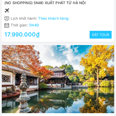
(NO SHOPPING) 5N4Đ XUẤT PHÁT TỪ HÀ NỘI
Lịch khởi hành:
Theo khách hàng
Thời gian:
5N4Đ
17.990.000₫
ĐẶT TOUR