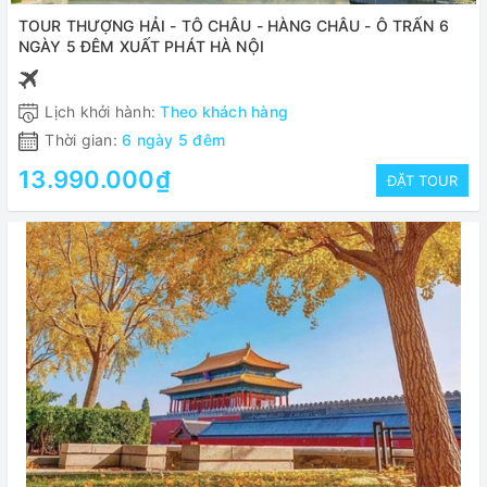
TOUR THƯỢNG HẢI - TÔ CHÂU - HÀNG CHÂU - Ô TRẤN 6
NGÀY 5 ĐÊM XUẤT PHÁT HÀ NỘI
Lịch khởi hành:
Theo khách hàng
Thời gian:
6 ngày 5 đêm
13.990.000₫
ĐẶT TOUR