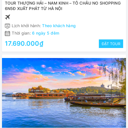
TOUR THƯỢNG HẢI – NAM KINH – TÔ CHÂU NO SHOPPING
6N5Đ XUẤT PHÁT TỪ HÀ NỘI
Lịch khởi hành:
Theo khách hàng
Thời gian:
6 ngày 5 đêm
17.690.000₫
ĐẶT TOUR