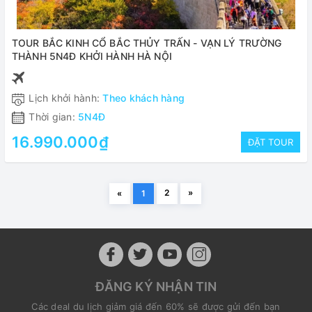
TOUR BẮC KINH CỔ BẮC THỦY TRẤN - VẠN LÝ TRƯỜNG
THÀNH 5N4Đ KHỞI HÀNH HÀ NỘI
Lịch khởi hành:
Theo khách hàng
Thời gian:
5N4Đ
16.990.000₫
ĐẶT TOUR
2
»
«
1
ĐĂNG KÝ NHẬN TIN
Các deal du lịch giảm giá đến 60% sẽ được gửi đến bạn