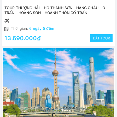
TOUR THƯỢNG HẢI – HỒ THANH SƠN - HÀNG CHÂU – Ô
TRẤN – HOÀNG SƠN - HOÀNH THÔN CỔ TRẤN
Thời gian:
6 ngày 5 đêm
13.690.000₫
ĐẶT TOUR