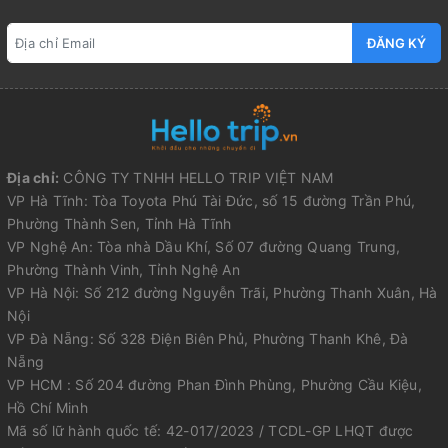
ĐĂNG KÝ
Địa chỉ:
CÔNG TY TNHH HELLO TRIP VIỆT NAM
VP Hà Tĩnh: Tòa Toyota Phú Tài Đức, số 15 đường Trần Phú,
Phường Thành Sen, Tỉnh Hà Tĩnh
VP Nghệ An: Tòa nhà Dầu Khí, Số 07 đường Quang Trung,
Phường Thành Vinh, Tỉnh Nghệ An
VP Hà Nội: Số 212 đường Nguyễn Trãi, Phường Thanh Xuân, Hà
Nội
VP Đà Nẵng: Số 328 Điện Biên Phủ, Phường Thanh Khê, Đà
Nẵng
VP HCM : Số 204 đường Phan Đình Phùng, Phường Cầu Kiệu,
Hồ Chí Minh
Mã số lữ hành quốc tế: 42-017/2023 / TCDL-GP LHQT được