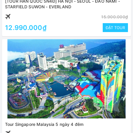
[TOUR HÀN QUỐC 5N4Đ] HÀ NỘI - SEOUL - ĐẢO NAMI -
STARFIELD SUWON - EVERLAND
15.900.000₫
12.990.000₫
ĐẶT TOUR
Tour Singapore Malaysia 5 ngày 4 đêm