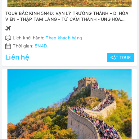
TOUR BẮC KINH 5N4Đ: VẠN LÝ TRƯỜNG THÀNH – DI HÒA
VIÊN – THẬP TAM LĂNG – TỬ CẤM THÀNH - UNG HÒA
CUNG BAY VIETJET
Lịch khởi hành:
Theo khách hàng
Thời gian:
5N4Đ
Liên hệ
ĐẶT TOUR