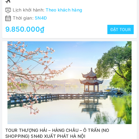
Lịch khởi hành:
Theo khách hàng
Thời gian:
5N4Đ
9.850.000₫
ĐẶT TOUR
TOUR THƯỢNG HẢI – HÀNG CHÂU – Ô TRẤN (NO
SHOPPING) 5N4Đ XUẤT PHÁT HÀ NỘI