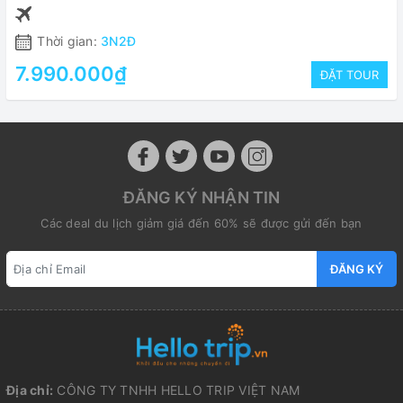
Thời gian:
3N2Đ
7.990.000₫
ĐẶT TOUR
ĐĂNG KÝ NHẬN TIN
Các deal du lịch giảm giá đến 60% sẽ được gửi đến bạn
ĐĂNG KÝ
Địa chỉ:
CÔNG TY TNHH HELLO TRIP VIỆT NAM