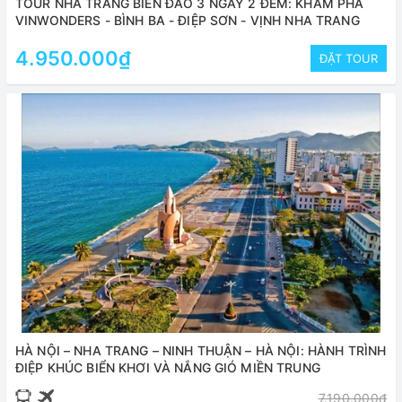
TOUR NHA TRANG BIỂN ĐẢO 3 NGÀY 2 ĐÊM: KHÁM PHÁ
VINWONDERS - BÌNH BA - ĐIỆP SƠN - VỊNH NHA TRANG
4.950.000₫
ĐẶT TOUR
HÀ NỘI – NHA TRANG – NINH THUẬN – HÀ NỘI: HÀNH TRÌNH
ĐIỆP KHÚC BIỂN KHƠI VÀ NẮNG GIÓ MIỀN TRUNG
7.190.000₫