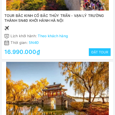
TOUR BẮC KINH CỔ BẮC THỦY TRẤN - VẠN LÝ TRƯỜNG
THÀNH 5N4Đ KHỞI HÀNH HÀ NỘI
Lịch khởi hành:
Theo khách hàng
Thời gian:
5N4Đ
16.990.000₫
ĐẶT TOUR