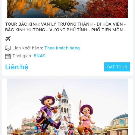
TOUR BẮC KINH: VẠN LÝ TRƯỜNG THÀNH - DI HÒA VIÊN -
BẮC KINH HUTONG - VƯƠNG PHỦ TỈNH - PHỐ TIỀN MÔN
(NO SHOPPING) 5N4Đ
Lịch khởi hành:
Theo khách hàng
Thời gian:
5N4Đ
Liên hệ
ĐẶT TOUR