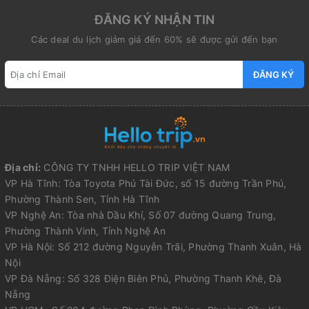
ĐĂNG KÝ NHẬN TIN
Các deal du lịch giảm giá đến 60% sẽ được gửi đến bạn
ĐĂNG KÝ
Địa chỉ:
CÔNG TY TNHH HELLO TRIP VIỆT NAM
VP Hà Tĩnh: Tòa Toyota Phú Tài Đức, số 15 đường Trần Phú,
Phường Thành Sen, Tỉnh Hà Tĩnh
VP Nghệ An: Tòa nhà Dầu Khí, Số 07 đường Quang Trung,
Phường Thành Vinh, Tỉnh Nghệ An
VP Hà Nội: Số 212 đường Nguyễn Trãi, Phường Thanh Xuân, Hà
Nội
VP Đà Nẵng: Số 328 Điện Biên Phủ, Phường Thanh Khê, Đà
Nẵng