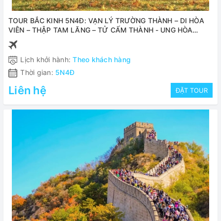
TOUR BẮC KINH 5N4Đ: VẠN LÝ TRƯỜNG THÀNH – DI HÒA
VIÊN – THẬP TAM LĂNG – TỬ CẤM THÀNH - UNG HÒA
CUNG BAY VIETJET
Lịch khởi hành:
Theo khách hàng
Thời gian:
5N4Đ
Liên hệ
ĐẶT TOUR