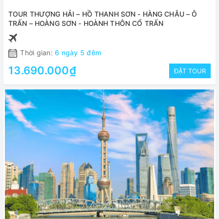
TOUR THƯỢNG HẢI – HỒ THANH SƠN - HÀNG CHÂU – Ô
TRẤN – HOÀNG SƠN - HOÀNH THÔN CỔ TRẤN
Thời gian:
6 ngày 5 đêm
13.690.000₫
ĐẶT TOUR