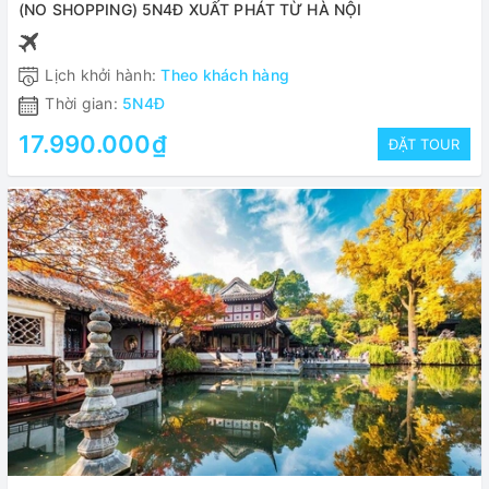
(NO SHOPPING) 5N4Đ XUẤT PHÁT TỪ HÀ NỘI
Lịch khởi hành:
Theo khách hàng
Thời gian:
5N4Đ
17.990.000₫
ĐẶT TOUR