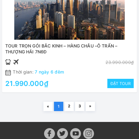
TOUR TRỌN GÓI BẮC KINH – HÀNG CHÂU –Ô TRẤN –
THƯỢNG HẢI 7N6Đ
23.990.000₫
Thời gian:
7 ngày 6 đêm
21.990.000₫
ĐẶT TOUR
2
3
»
«
1