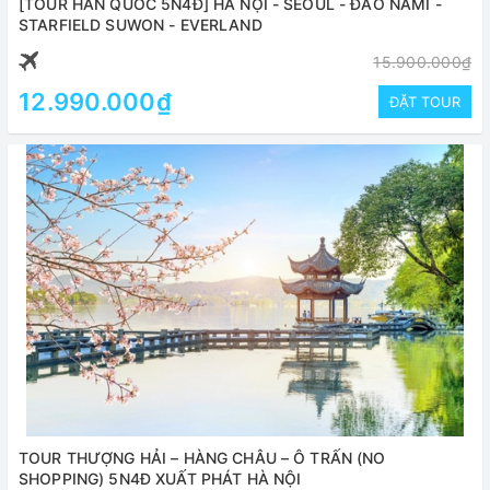
[TOUR HÀN QUỐC 5N4Đ] HÀ NỘI - SEOUL - ĐẢO NAMI -
STARFIELD SUWON - EVERLAND
15.900.000₫
12.990.000₫
ĐẶT TOUR
TOUR THƯỢNG HẢI – HÀNG CHÂU – Ô TRẤN (NO
SHOPPING) 5N4Đ XUẤT PHÁT HÀ NỘI