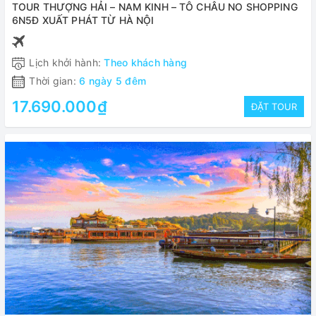
TOUR THƯỢNG HẢI – NAM KINH – TÔ CHÂU NO SHOPPING
6N5Đ XUẤT PHÁT TỪ HÀ NỘI
Lịch khởi hành:
Theo khách hàng
Thời gian:
6 ngày 5 đêm
17.690.000₫
ĐẶT TOUR