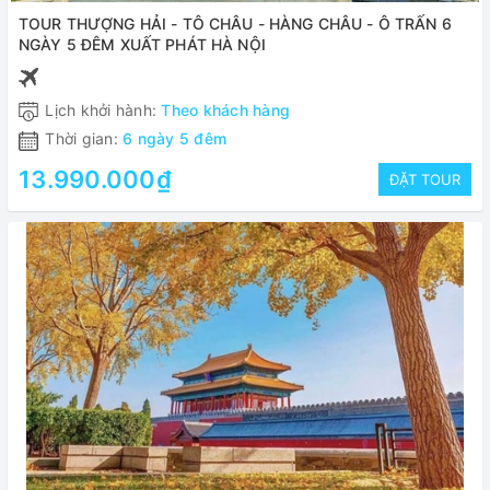
TOUR THƯỢNG HẢI - TÔ CHÂU - HÀNG CHÂU - Ô TRẤN 6
NGÀY 5 ĐÊM XUẤT PHÁT HÀ NỘI
Lịch khởi hành:
Theo khách hàng
Thời gian:
6 ngày 5 đêm
13.990.000₫
ĐẶT TOUR