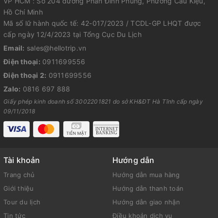
VP HCM : Số 204 đường Phan Đình Phùng, Phường Cầu Kiệu,
Hồ Chí Minh
Mã số lữ hành quốc tế: 42-017/2023 / TCDL-GP LHQT được
cấp ngày 12/4/2023 tại Tổng Cục Du Lịch
Email:
sales@hellotrip.vn
Điện thoại:
0911699556
Điện thoại 2:
0911699556
Zalo:
0816 697 888
Giấy phép kinh doanh số 3002201821 do sở KH&ĐT Hà Tĩnh cấp ngày
09/11/2018
Tài khoản
Hướng dẫn
Trang chủ
Hướng dẫn mua hàng
Giới thiệu
Hướng dẫn thanh toán
Tour du lịch
Hướng dẫn giao nhận
Tin tức
Điều khoản dịch vụ