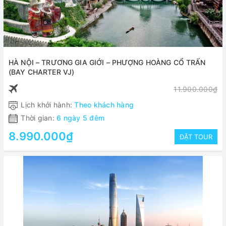
HÀ NỘI – TRƯƠNG GIA GIỚI – PHƯỢNG HOÀNG CỔ TRẤN
(BAY CHARTER VJ)
11.900.000₫
Lịch khởi hành:
Theo khách hàng
Thời gian:
6 ngày 5 đêm
8.990.000₫
ĐẶT TOUR