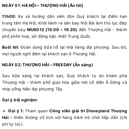
NGÀY 01: HÀ NỘI – THƯỢNG HẢI (Ăn tối)
11h00:
Xe và hướng dẫn viên đón Quý khách tại điểm hẹn
trung tâm Hà Nội, khởi hành ra sân bay Nội Bài làm thủ tục đáp
chuyến bay
MU6012 (15:00 – 19:20)
đến Thượng Hải - thành
phố phồn hoa, sôi động bậc nhất Trung Quốc.
Buổi tối:
Đoàn dùng bữa tối tại nhà hàng địa phương. Sau đó,
mọi người nghỉ đêm tại khách sạn ở Thượng Hải.
NGÀY 02: THƯỢNG HẢI – FREEDAY (Ăn sáng)
Sau bữa sáng tại khách sạn, Quý khách tự do khám phá
Thượng Hải - thành phố giao hòa giữa nét cổ điển Á Đông và
nhịp sống hiện đại phương Tây.
Gợi ý trải nghiệm:
🔹
Gợi ý 1:
Tham quan
Công viên giải trí Disneyland Thượng
Hải -
thiên đường cổ tích với hàng trăm trò chơi hấp dẫn (chi
phí tự túc).