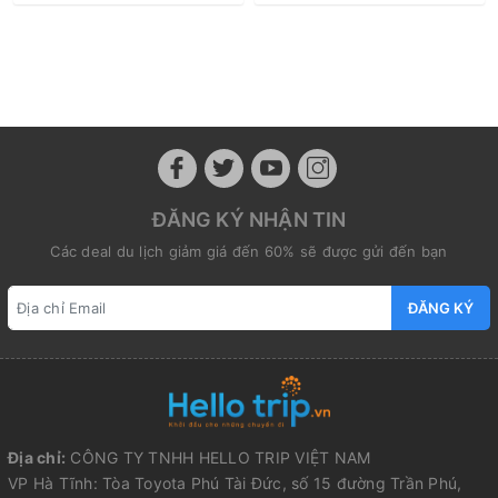
ĐĂNG KÝ NHẬN TIN
Các deal du lịch giảm giá đến 60% sẽ được gửi đến bạn
ĐĂNG KÝ
Địa chỉ:
CÔNG TY TNHH HELLO TRIP VIỆT NAM
VP Hà Tĩnh: Tòa Toyota Phú Tài Đức, số 15 đường Trần Phú,