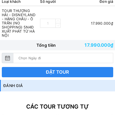
Loại khách
Số người
Đơn giá
TOUR THƯỢNG
HẢI - DISNEYLAND
- HÀNG CHÂU - Ô
TRẤN (NO
17.990.000₫
SHOPPING) 5N4Đ
XUẤT PHÁT TỪ HÀ
NỘI
17.990.000₫
Tổng tiền
ĐẶT TOUR
ĐÁNH GIÁ
CÁC TOUR TƯƠNG TỰ