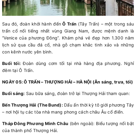
Sau đó, đoàn khởi hành đến
Ô Trấn
(Tây Trấn) – một trong sáu
trấn cổ nổi tiếng nhất vùng Giang Nam, được mệnh danh là
“Venice của phương Đông”. Khám phá vẻ đẹp hơn 1.300 năm
lịch sử qua cầu đá cổ, nhà gỗ chạm khắc tinh xảo và những
con kênh nước yên bình.
Buổi tối:
Đoàn dùng cơm tối tại nhà hàng địa phương. Nghỉ
đêm tại Ô Trấn.
NGÀY 05: Ô TRẤN – THƯỢNG HẢI – HÀ NỘI (Ăn sáng, trưa, tối)
Buổi sáng:
Sau bữa sáng, đoàn trở lại Thượng Hải tham quan:
Bến Thượng Hải (The Bund):
Dấu ấn thời kỳ tô giới phương Tây
– nơi hội tụ các tòa nhà mang phong cách châu Âu cổ điển.
Tháp Đông Phương Minh Châu
(bên ngoài): Biểu tượng nổi bật
của thành phố Thượng Hải.