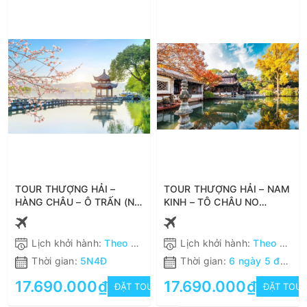
TOUR THƯỢNG HẢI –
TOUR THƯỢNG HẢI – NAM
HÀNG CHÂU – Ô TRẤN (NO
KINH – TÔ CHÂU NO
SHOPPING) 5N4Đ XUẤT
SHOPPING 6N5Đ XUẤT
PHÁT HÀ NỘI
PHÁT TỪ HÀ NỘI
Lịch khởi hành:
Theo khách hàng
Lịch khởi hành:
Theo khách hàng
Thời gian:
5N4Đ
Thời gian:
6 ngày 5 đêm
17.690.000₫
17.690.000₫
ĐẶT TOUR
ĐẶT TOU