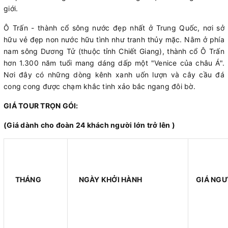
giới.
Ô Trấn - thành cổ sông nước đẹp nhất ở Trung Quốc, nơi sở
hữu vẻ đẹp non nước hữu tình như tranh thủy mặc. Nằm ở phía
nam sông Dương Tử (thuộc tỉnh Chiết Giang), thành cổ Ô Trấn
hơn 1.300 năm tuổi mang dáng dấp một "Venice của châu Á".
Nơi đây có những dòng kênh xanh uốn lượn và cây cầu đá
cong cong được chạm khắc tinh xảo bắc ngang đôi bờ.
GIÁ TOUR TRỌN GÓI:
(Giá dành cho đoàn 24 khách người lớn trở lên )
THÁNG
NGÀY KHỞI HÀNH
GIÁ NGƯ