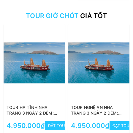
TOUR GIỜ CHÓT
GIÁ TỐT
TOUR HÀ TĨNH NHA
TOUR NGHỆ AN NHA
TRANG 3 NGÀY 2 ĐÊM:
TRANG 3 NGÀY 2 ĐÊM:
KHÁM PHÁ VINWONDERS -
KHÁM PHÁ VINWONDERS -
BÌNH BA - ĐIỆP SƠN - VỊNH
4.950.000₫
BÌNH BA - ĐIỆP SƠN - VỊNH
4.950.000₫
ĐẶT TOUR
ĐẶT TOUR
NHA TRANG
NHA TRANG