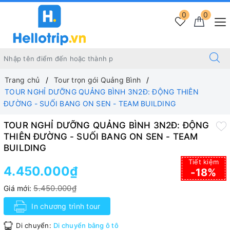
0
0
Trang chủ
Tour trọn gói Quảng Bình
TOUR NGHỈ DƯỠNG QUẢNG BÌNH 3N2Đ: ĐỘNG THIÊN
ĐƯỜNG - SUỐI BANG ON SEN - TEAM BUILDING
TOUR NGHỈ DƯỠNG QUẢNG BÌNH 3N2Đ: ĐỘNG
THIÊN ĐƯỜNG - SUỐI BANG ON SEN - TEAM
BUILDING
Tiết kiệm
4.450.000₫
-18%
5.450.000₫
Giá mới:
In chương trình tour
Di chuyển:
Di chuyển bằng ô tô