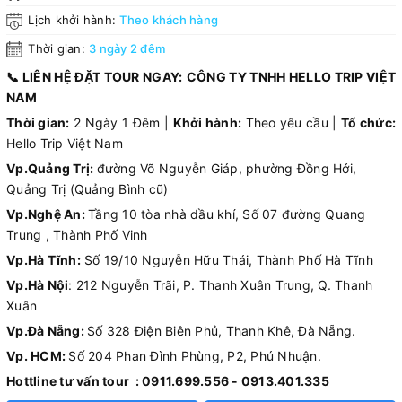
Lịch khởi hành:
Theo khách hàng
Thời gian:
3 ngày 2 đêm
📞 LIÊN HỆ ĐẶT TOUR NGAY:
CÔNG TY TNHH HELLO TRIP VIỆT
NAM
Thời gian:
2 Ngày 1 Đêm |
Khởi hành:
Theo yêu cầu |
Tổ chức:
Hello Trip Việt Nam
Vp.Quảng Trị:
đường Võ Nguyễn Giáp, phường Đồng Hới,
Quảng Trị (Quảng Bình cũ)
Vp.Nghệ An:
Tầng 10 tòa nhà dầu khí, Số 07 đường Quang
Trung , Thành Phố Vinh
Vp.Hà Tĩnh:
Số 19/10 Nguyễn Hữu Thái, Thành Phố Hà Tĩnh
Vp.Hà Nội
: 212 Nguyễn Trãi, P. Thanh Xuân Trung, Q. Thanh
Xuân
Vp.Đà Nẵng:
Số 328 Điện Biên Phủ, Thanh Khê, Đà Nẵng.
Vp. HCM:
Số 204 Phan Đình Phùng, P2, Phú Nhuận.
Hottline tư vấn tour : 0911.699.556 - 0913.401.335