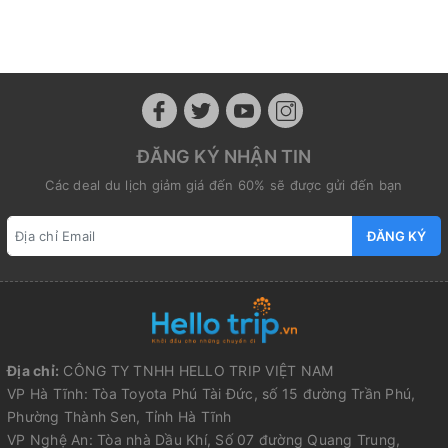
ĐĂNG KÝ NHẬN TIN
Các deal du lịch giảm giá đến 60% sẽ được gửi đến bạn
ĐĂNG KÝ
Địa chỉ:
CÔNG TY TNHH HELLO TRIP VIỆT NAM
VP Hà Tĩnh: Tòa Toyota Phú Tài Đức, số 15 đường Trần Phú,
Phường Thành Sen, Tỉnh Hà Tĩnh
VP Nghệ An: Tòa nhà Dầu Khí, Số 07 đường Quang Trung,