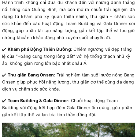
Hành trình không chỉ đưa du khách đến với những danh thắng
nổi tiếng của Quảng Bình, mà còn mở ra chuỗi trải nghiệm đa
dạng từ khám phá kỳ quan thiên nhiên, thư giãn – chăm sóc
sức khỏe đến các hoạt động Team Building và Gala Dinner sôi
động, góp phần tái tạo năng lượng, gắn kết tập thể và lưu giữ
những khoảnh khắc đáng nhớ xuyên suốt chuyến đi.
✔️
Khám phá Động Thiên Đường
: Chiêm ngưỡng vẻ đẹp tráng
lệ của “Hoàng cung trong lòng đất” với hệ thống thạch nhũ kỳ
ảo, không gian rộng lớn bậc nhất châu Á.
✔️
Thư giãn Bang Onsen
: Trải nghiệm tắm suối nước nóng Bang
Onsen giúp phục hồi năng lượng, thư giãn cơ thể cùng đa dạng
dịch vụ chăm sóc sức khỏe.
✔️
Team Building & Gala Dinner
: Chuỗi hoạt động Team
Building sôi động kết hợp đêm Gala Dinner ấm cúng, góp phần
gắn kết tập thể và lan tỏa tinh thần đồng đội.