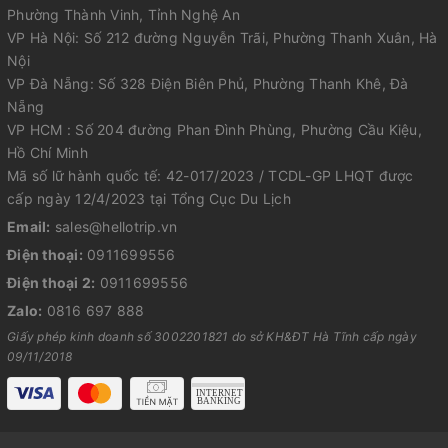
Phường Thành Vinh, Tỉnh Nghệ An
VP Hà Nội: Số 212 đường Nguyễn Trãi, Phường Thanh Xuân, Hà
Nội
VP Đà Nẵng: Số 328 Điện Biên Phủ, Phường Thanh Khê, Đà
Nẵng
VP HCM : Số 204 đường Phan Đình Phùng, Phường Cầu Kiệu,
Hồ Chí Minh
Mã số lữ hành quốc tế: 42-017/2023 / TCDL-GP LHQT được
cấp ngày 12/4/2023 tại Tổng Cục Du Lịch
Email:
sales@hellotrip.vn
Điện thoại:
0911699556
Điện thoại 2:
0911699556
Zalo:
0816 697 888
Giấy phép kinh doanh số 3002201821 do sở KH&ĐT Hà Tĩnh cấp ngày
09/11/2018