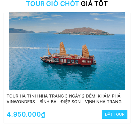
TOUR GIỜ CHÓT
GIÁ TỐT
TOUR HÀ TĨNH NHA TRANG 3 NGÀY 2 ĐÊM: KHÁM PHÁ
VINWONDERS - BÌNH BA - ĐIỆP SƠN - VỊNH NHA TRANG
4.950.000₫
ĐẶT TOUR