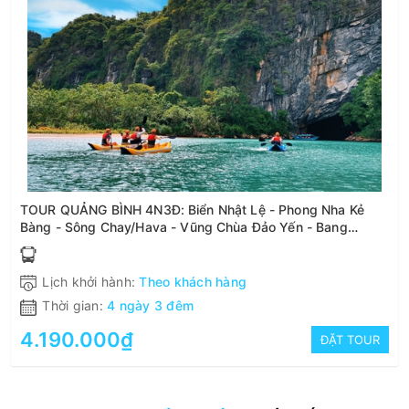
TOUR QUẢNG BÌNH 4N3Đ: Biển Nhật Lệ - Phong Nha Kẻ
Bàng - Sông Chay/Hava - Vũng Chùa Đảo Yến - Bang
Onsen
Lịch khởi hành:
Theo khách hàng
Thời gian:
4 ngày 3 đêm
4.190.000₫
ĐẶT TOUR