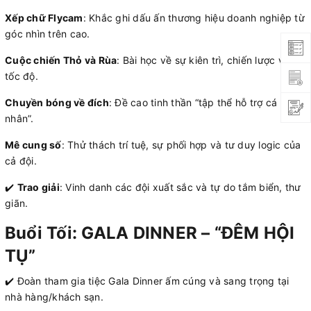
Xếp chữ Flycam
: Khắc ghi dấu ấn thương hiệu doanh nghiệp từ
góc nhìn trên cao.
Cuộc chiến Thỏ và Rùa
: Bài học về sự kiên trì, chiến lược và
tốc độ.
Chuyền bóng về đích
: Đề cao tinh thần “tập thể hỗ trợ cá
nhân”.
Mê cung số
: Thử thách trí tuệ, sự phối hợp và tư duy logic của
cả đội.
✔️
Trao giải
: Vinh danh các đội xuất sắc và tự do tắm biển, thư
giãn.
Buổi Tối: GALA DINNER – “ĐÊM HỘI
TỤ”
✔️ Đoàn tham gia tiệc Gala Dinner ấm cúng và sang trọng tại
nhà hàng/khách sạn.