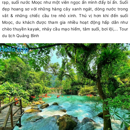
rạp, suối nước Moọc như một viên ngọc ẩn mình đấy bí ẩn. Suối
đẹp hoang sơ với những hàng cây xanh ngát, dòng nước trong
vắt & những chiếc cầu tre nhỏ xinh. Thú vị hơn khi đến suối
Moọc, du khách được tham gia nhiều hoạt động hấp dẫn như
chèo thuyền kayak, nhảy cầu mạo hiểm, tắm suối, bơi lội,... Tour
du lịch Quảng Bình