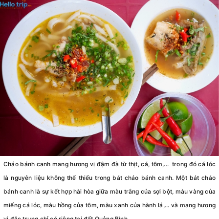
Cháo bánh canh mang hương vị đậm đà từ thịt, cá, tôm,... trong đó cá lóc
là nguyên liệu không thể thiếu trong bát cháo bánh canh. Một bát cháo
bánh canh là sự kết hợp hài hòa giữa màu trắng của sợi bột, màu vàng của
miếng cá lóc, màu hồng của tôm, màu xanh của hành lá,... và mang hương
vị đặc trưng chỉ có riêng tại đất Quảng Bình.