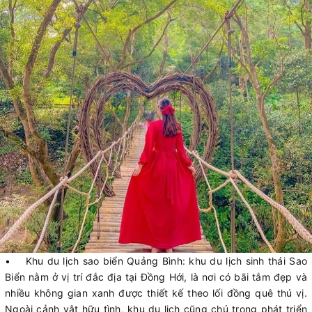
• Khu du lịch sao biển Quảng Bình: khu du lịch sinh thái Sao
Biển nằm ở vị trí đắc địa tại Đồng Hới, là nơi có bãi tắm đẹp và
nhiều không gian xanh được thiết kế theo lối đồng quê thú vị.
Ngoài cảnh vật hữu tình, khu du lịch cũng chú trọng phát triển