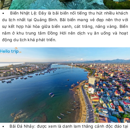
• Biển Nhật Lệ: Đây là bãi biển nổi tiếng thu hút nhiều khách
du lịch nhất tại Quảng Bình. Bãi biển mang vẻ đẹp nên thơ với
sự kết hợp hài hòa giữa biển xanh, cát trắng, nắng vàng. Biển
nằm ở khu trung tâm Đồng Hới nên dịch vụ ăn uống và hoạt
động du lịch khá phát triển.
• Bãi Đá Nhảy: được xem là danh lam thắng cảnh độc đáo tại