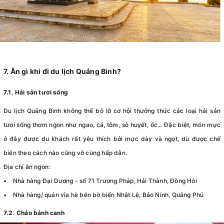
7. Ăn gì khi đi du lịch Quảng Bình?
7.1. Hải sản tươi sống
Du lịch Quảng Bình không thể bỏ lỡ cơ hội thưởng thức các loại hải sản
tươi sống thơm ngon như ngao, cá, tôm, sò huyết, ốc... Đặc biệt, món mực
ở đây được du khách rất yêu thích bởi mực dày và ngọt, dù được chế
biến theo cách nào cũng vô cùng hấp dẫn.
Địa chỉ ăn ngon:
• Nhà hàng Đại Dương - số 71 Trương Pháp, Hải Thành, Đồng Hới
• Nhà hàng/ quán vỉa hè bên bờ biển Nhật Lệ, Bảo Ninh, Quảng Phú
7.2. Cháo bánh canh