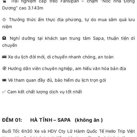
🚡 Trải nghiệm cáp treo Fansipan – chạm “Nóc nhà Đông
Dương” cao 3.143m
🍲 Thưởng thức ẩm thực địa phương, tự do mua sắm quà lưu
niệm
🏨 Nghỉ dưỡng tại khách sạn trung tâm Sapa, thuận tiện di
chuyển
🚌 Xe du lịch đời mới, di chuyển nhanh chóng, an toàn
🧭 Hướng dẫn viên chuyên nghiệp, am hiểu văn hóa bản địa
🎟 Vé tham quan đầy đủ, bảo hiểm du lịch trọn gói
✅ Cam kết chất lượng dịch vụ tốt nhất
ĐÊM 01: HÀ TĨNH – SAPA (không ăn )
Buổi Tối: 6h30 Xe và HDV Cty Lữ Hành Quốc Tế Hello Trip Việt