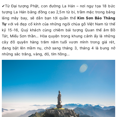
✔
Từ Đại tượng Phật, con đường La Hán – nơi ngự tọa 18 bức
tượng La Hán bằng đồng cao 2,5m từ bi, trầm mặc trong bảng
lảng mây bay, sẽ dẫn bạn tới quần thể
Kim Sơn Bảo Thắng
Tự
với vẻ đẹp cổ kính của những ngôi chùa gỗ Việt Nam từ thế
kỷ 15-16, Quý khách cùng chiêm bái tượng Quan thế âm Bồ
Tát, Miếu Sơn thần… Hòa quyện trong khung cảnh ấy là những
cây đỗ quyên hàng trăm năm tuổi vươn mình trong giá rét,
đang bật lên mầm nụ, chờ sang tháng 3, tháng 4 là bung nở
những sắc trắng, vàng, đỏ, tím hồng…