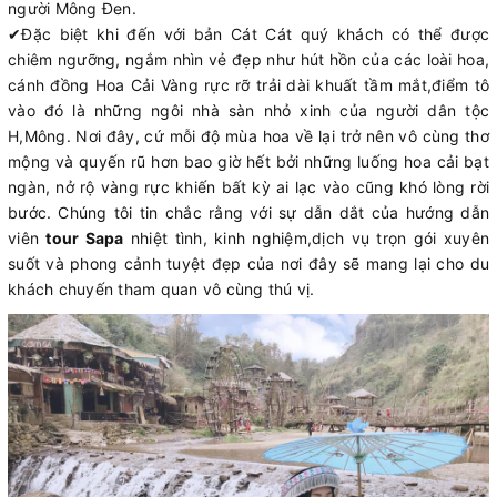
người Mông Đen.
✔
Đặc biệt khi đến với bản Cát Cát quý khách có thể được
chiêm ngưỡng, ngắm nhìn vẻ đẹp như hút hồn của các loài hoa,
cánh đồng Hoa Cải Vàng rực rỡ trải dài khuất tầm mắt,điểm tô
vào đó là những ngôi nhà sàn nhỏ xinh của người dân tộc
H,Mông. Nơi đây, cứ mỗi độ mùa hoa về lại trở nên vô cùng thơ
mộng và quyến rũ hơn bao giờ hết bởi những luống hoa cải bạt
ngàn, nở rộ vàng rực khiến bất kỳ ai lạc vào cũng khó lòng rời
bước. Chúng tôi tin chắc rằng với sự dẫn dắt của hướng dẫn
viên
tour Sapa
nhiệt tình, kinh nghiệm,dịch vụ trọn gói xuyên
suốt và phong cảnh tuyệt đẹp của nơi đây sẽ mang lại cho du
khách chuyến tham quan vô cùng thú vị.