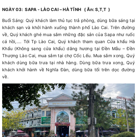
NGÀY 03: SAPA - LÀO CAI – HÀ TĨNH ( Ăn: S,T,T )
Buổi Sáng: Quý khách làm thủ tục trả phòng, dùng bữa sáng tại
khách sạn và khởi hành xuống thành phố Lào Cai. Trên đường
về, Quý khách ghé mua sắm những đặc sản của Sapa như ruốc
cá hồi,.... Tới Tp Lào Cai, Quý khách tham quan Cửa khẩu Hà
Khẩu (Không sang cửa khẩu) dâng hương tại Đền Mẫu – Đền
Thượng Lào Cai, mua sắm tại chợ Cốc Lếu. Mua sắm xong, Quý
khách dùng bữa trưa tại nhà hàng. Dùng bữa trưa xong, Quý
khách khởi hành về Nghĩa Đàn, dùng bữa tối trên dọc đường
về.