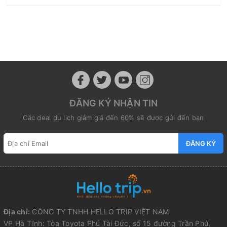
ĐĂNG KÝ NHẬN TIN
Các deal du lịch giảm giá đến 60% sẽ được gửi đến bạn
ĐĂNG KÝ
Địa chỉ:
CÔNG TY TNHH HELLO TRIP VIỆT NAM
VP Hà Tĩnh: Tòa Toyota Phú Tài Đức, số 15 đường Trần Phú,