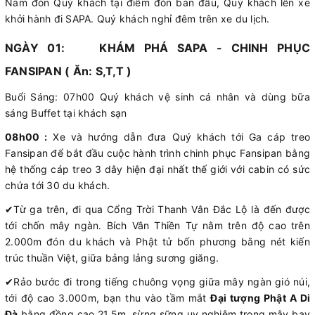
Nam đón Quý khách tại điểm đón ban đầu, Quý khách lên xe
khởi hành đi SAPA. Quý khách nghỉ đêm trên xe du lịch.
NGÀY 01: KHÁM PHÁ SAPA - CHINH PHỤC
FANSIPAN ( Ăn: S,T,T )
Buổi Sáng: 07h00 Quý khách vệ sinh cá nhân và dùng bữa
sáng Buffet tại khách sạn
08h00 :
Xe và hướng dẫn đưa Quý khách tới Ga cáp treo
Fansipan để bắt đầu cuộc hành trình chinh phục Fansipan bằng
hệ thống cáp treo 3 dây hiện đại nhất thế giới với cabin có sức
chứa tới 30 du khách.
✔
Từ ga trên, đi qua Cổng Trời Thanh Vân Đắc Lộ là đến được
tới chốn mây ngàn. Bích Vân Thiền Tự nằm trên độ cao trên
2.000m đón du khách và Phật tử bốn phương bằng nét kiến
trúc thuần Việt, giữa bảng lảng sương giăng.
✔
Rảo bước đi trong tiếng chuông vọng giữa mây ngàn gió núi,
tới độ cao 3.000m, bạn thu vào tầm mắt
Đại tượng Phật A Di
Đà
bằng đồng cao 21,5m, sừng sững uy nghiêm trong mây bay