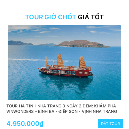
TOUR GIỜ CHÓT
GIÁ TỐT
TOUR HÀ TĨNH NHA TRANG 3 NGÀY 2 ĐÊM: KHÁM PHÁ
VINWONDERS - BÌNH BA - ĐIỆP SƠN - VỊNH NHA TRANG
4.950.000₫
ĐẶT TOUR