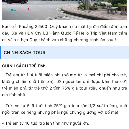
Buổi tối: Khoảng 22h00, Quý khách có mặt tại địa điểm đón ban
đầu. Xe và HDV Cty Lữ Hành Quốc Tế Hello Trip Việt Nam cảm
ơn và xin hẹn Quý khách vào những chương trình lần sau./.
CHÍNH SÁCH TOUR
CHÍNH SÁCH TRẺ EM:
- Trẻ em từ 1-4 tuổi miễn phí (bố mẹ tự lo mọi chi phí cho trẻ,
không chiếm chỗ trên xe). 02 người lớn chỉ được kèm theo 01
trẻ miễn phí, từ trẻ thứ 2 tính 75% giá tour (tiêu chuẩn như trẻ
em tính phí).
- Trẻ em từ 5-9 tuổi tính 75% giá tour (ăn 1/2 suất riêng, chỗ
ngồi trên xe riêng nhưng phải ngủ chung giường với bố mẹ).
- Trẻ em từ 10 tuổi trở lên tính như người lớn.