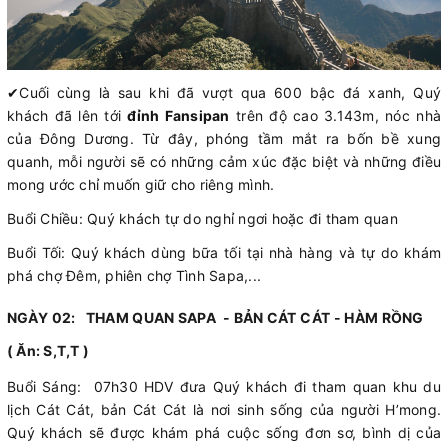
✔
Cuối cùng là sau khi đã vượt qua 600 bậc đá xanh, Quý
khách đã lên tới
đỉnh Fansipan
trên độ cao 3.143m, nóc nhà
của Đông Dương. Từ đây, phóng tầm mắt ra bốn bề xung
quanh, mỗi người sẽ có những cảm xúc đặc biệt và những điều
mong ước chỉ muốn giữ cho riêng mình.
Buổi Chiều: Quý khách tự do nghỉ ngơi hoặc đi tham quan
Buổi Tối: Quý khách dùng bữa tối tại nhà hàng và tự do khám
phá chợ Đêm, phiên chợ Tình Sapa,...
NGÀY 02: THAM QUAN SAPA - BẢN CÁT CÁT - HÀM RỒNG
( Ăn: S,T,T )
Buổi Sáng: 07h30 HDV đưa Quý khách đi tham quan khu du
lịch Cát Cát, bản Cát Cát là nơi sinh sống của người H’mong.
Quý khách sẽ được khám phá cuộc sống đơn sơ, bình dị của