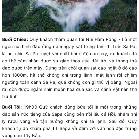
Buổi Chiều:
Quý khách tham quan tại Núi Hàm Rồng - Là một
ngọn núi hình đầu rồng nằm ngay sát trung tâm thị trấn Sa Pa,
là nơi nhìn Sa Pa tuyệt vời nhất bởi ở độ cao này, du khách đã
có thể cảm nhận được sự giao thoa của đất trời và thong thả
dạo bước trên mây. Đứng trên chòi quan sát cao ngất ở độ cao
hơn 1800m, hít thở không khí trong lành, mát lạnh rồi chiêm
ngưỡng toàn cảnh Sa Pa, quả không còn gì thú vị bằng. Ngoài
ra, còn được ngắm nhìn muôn hoa đua sắc và cảnh vật nên thơ
trữ tình.
Buổi Tối:
19h00 Quý khách dùng bữa tối là một trong những
đặc sản nức tiếng của Sapa cùng bên nồi lẩu cá Hồi, nhâm nhi
ly rượu vang và tận hưởng không khí se lạnh. Sau đó, Quý
khách tự do khám phá TT Sapa về đêm với văn hoá đặc trưng
vùng cao Tây Bắc.