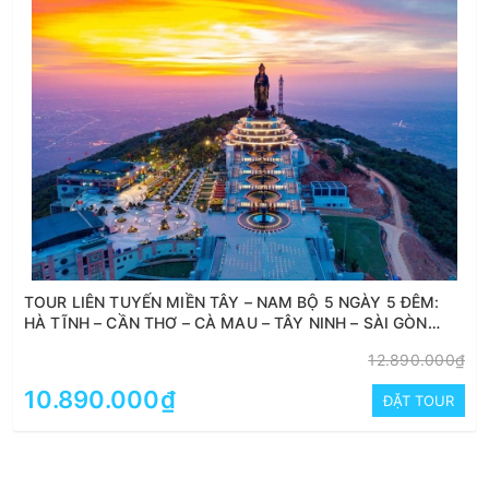
TOUR LIÊN TUYẾN MIỀN TÂY – NAM BỘ 5 NGÀY 5 ĐÊM:
HÀ TĨNH – CẦN THƠ – CÀ MAU – TÂY NINH – SÀI GÒN
(BAY TỪ VINH)
12.890.000₫
10.890.000₫
ĐẶT TOUR