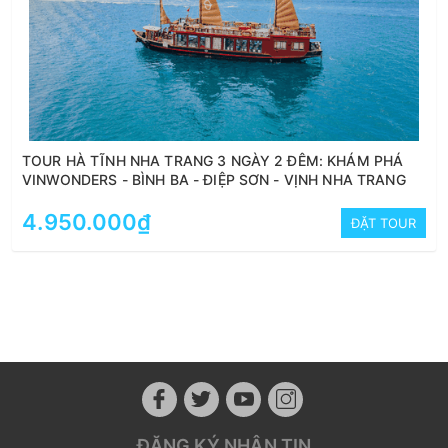
TOUR HÀ TĨNH NHA TRANG 3 NGÀY 2 ĐÊM: KHÁM PHÁ
VINWONDERS - BÌNH BA - ĐIỆP SƠN - VỊNH NHA TRANG
4.950.000₫
ĐẶT TOUR
ĐĂNG KÝ NHẬN TIN