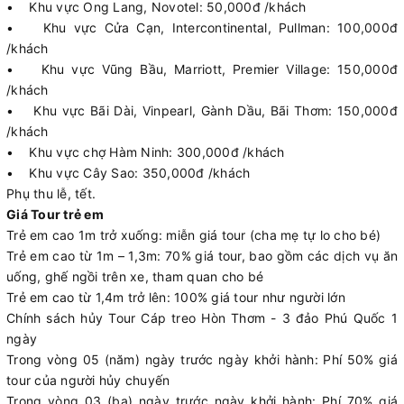
• Khu vực Ong Lang, Novotel: 50,000đ /khách
• Khu vực Cửa Cạn, Intercontinental, Pullman: 100,000đ
/khách
• Khu vực Vũng Bầu, Marriott, Premier Village: 150,000đ
/khách
• Khu vực Bãi Dài, Vinpearl, Gành Dầu, Bãi Thơm: 150,000đ
/khách
• Khu vực chợ Hàm Ninh: 300,000đ /khách
• Khu vực Cây Sao: 350,000đ /khách
Phụ thu lễ, tết.
Giá Tour trẻ em
Trẻ em cao 1m trở xuống: miễn giá tour (cha mẹ tự lo cho bé)
Trẻ em cao từ 1m – 1,3m: 70% giá tour, bao gồm các dịch vụ ăn
uống, ghế ngồi trên xe, tham quan cho bé
Trẻ em cao từ 1,4m trở lên: 100% giá tour như người lớn
Chính sách hủy Tour Cáp treo Hòn Thơm - 3 đảo Phú Quốc 1
ngày
Trong vòng 05 (năm) ngày trước ngày khởi hành: Phí 50% giá
tour của người hủy chuyến
Trong vòng 03 (ba) ngày trước ngày khởi hành: Phí 70% giá