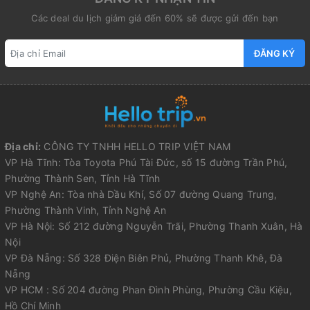
Các deal du lịch giảm giá đến 60% sẽ được gửi đến bạn
ĐĂNG KÝ
Địa chỉ:
CÔNG TY TNHH HELLO TRIP VIỆT NAM
VP Hà Tĩnh: Tòa Toyota Phú Tài Đức, số 15 đường Trần Phú,
Phường Thành Sen, Tỉnh Hà Tĩnh
VP Nghệ An: Tòa nhà Dầu Khí, Số 07 đường Quang Trung,
Phường Thành Vinh, Tỉnh Nghệ An
VP Hà Nội: Số 212 đường Nguyễn Trãi, Phường Thanh Xuân, Hà
Nội
VP Đà Nẵng: Số 328 Điện Biên Phủ, Phường Thanh Khê, Đà
Nẵng
VP HCM : Số 204 đường Phan Đình Phùng, Phường Cầu Kiệu,
Hồ Chí Minh