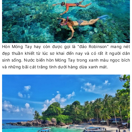
Hòn Móng Tay hay còn được gọi là "đảo Robinson" mang nét
đẹp thuần khiết từ lúc sơ khai đến nay và có rất ít người dân
sinh sống. Nước biển hòn Móng Tay trong xanh màu ngọc bích
và những bãi cát trắng tinh dưới hàng dừa xanh mát.