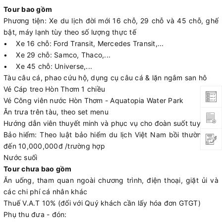
Tour bao gồm
Phương tiện: Xe du lịch đời mới 16 chỗ, 29 chỗ và 45 chỗ, ghế
bật, máy lạnh tùy theo số lượng thực tế
• Xe 16 chỗ: Ford Transit, Mercedes Transit,...
• Xe 29 chỗ: Samco, Thaco,...
• Xe 45 chỗ: Universe,...
Tàu câu cá, phao cứu hộ, dụng cụ câu cá & lặn ngắm san hô
Vé Cáp treo Hòn Thơm 1 chiều
Vé Công viên nước Hòn Thơm - Aquatopia Water Park
Ăn trưa trên tàu, theo set menu
Hướng dẫn viên thuyết minh và phục vụ cho đoàn suốt tuyến
Bảo hiểm: Theo luật bảo hiểm du lịch Việt Nam bồi thường lên
đến 10,000,000đ /trường hợp
Nước suối
Tour chưa bao gồm
Ăn uống, tham quan ngoài chương trình, điện thoại, giặt ủi và
các chi phí cá nhân khác
Thuế V.A.T 10% (đối với Quý khách cần lấy hóa đơn GTGT)
Phụ thu đưa - đón: