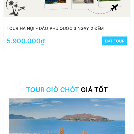
TOUR HÀ NỘI - ĐẢO PHÚ QUỐC 3 NGÀY 2 ĐÊM
5.900.000₫
ĐẶT TOUR
TOUR GIỜ CHÓT
GIÁ TỐT