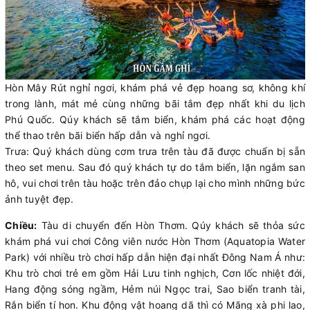
Hòn Mây Rút nghỉ ngơi, khám phá vẻ đẹp hoang sơ, không khí
trong lành, mát mẻ cùng những bãi tắm đẹp nhất khi du lịch
Phú Quốc. Qúy khách sẽ tắm biển, khám phá các hoạt động
thể thao trên bãi biển hấp dẫn và nghỉ ngơi.
Trưa: Quý khách dùng cơm trưa trên tàu đã được chuẩn bị sẵn
theo set menu. Sau đó quý khách tự do tắm biển, lặn ngắm san
hô, vui chơi trên tàu hoặc trên đảo chụp lại cho mình những bức
ảnh tuyệt đẹp.
Chiều:
Tàu di chuyển đến Hòn Thơm. Qúy khách sẽ thỏa sức
khám phá vui chơi Công viên nước Hòn Thơm (Aquatopia Water
Park) với nhiều trò chơi hấp dẫn hiện đại nhất Đông Nam Á như:
Khu trò chơi trẻ em gồm Hải Lưu tinh nghịch, Cơn lốc nhiệt đới,
Hang động sóng ngầm, Hẻm núi Ngọc trai, Sao biển tranh tài,
Rắn biển tí hon. Khu động vật hoang dã thì có Mãng xà phi lao,