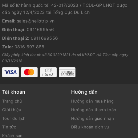
Mã số lữ hành quốc tế: 42-017/2023 / TCDL-GP LHQT được
cấp ngày 12/4/2023 tại Tổng Cục Du Lịch
Email:
sales@hellotrip.vn
Điện thoại:
0911699556
Điện thoại 2:
0911699556
Zalo:
0816 697 888
Giấy phép kinh doanh số 3002201821 do sở KH&ĐT Hà Tĩnh cấp ngày
09/11/2018
Tài khoản
Hướng dẫn
Trang chủ
Hướng dẫn mua hàng
Giới thiệu
Hướng dẫn thanh toán
Tour du lịch
Hướng dẫn giao nhận
Tin tức
Điều khoản dịch vụ
Khách sạn