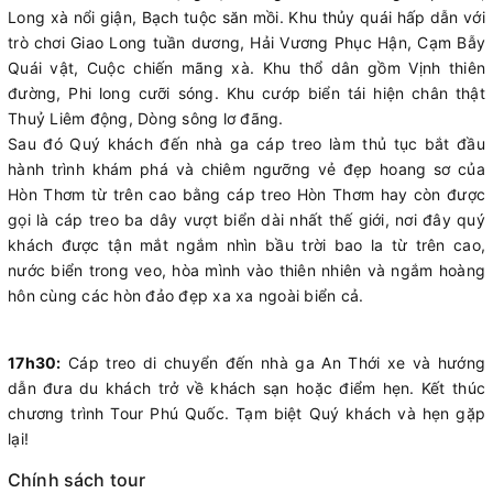
Long xà nổi giận, Bạch tuộc săn mồi. Khu thủy quái hấp dẫn với
trò chơi Giao Long tuần dương, Hải Vương Phục Hận, Cạm Bẫy
Quái vật, Cuộc chiến mãng xà. Khu thổ dân gồm Vịnh thiên
đường, Phi long cưỡi sóng. Khu cướp biển tái hiện chân thật
Thuỷ Liêm động, Dòng sông lơ đãng.
Sau đó Quý khách đến nhà ga cáp treo làm thủ tục bắt đầu
hành trình khám phá và chiêm ngưỡng vẻ đẹp hoang sơ của
Hòn Thơm từ trên cao bằng cáp treo Hòn Thơm hay còn được
gọi là cáp treo ba dây vượt biển dài nhất thế giới, nơi đây quý
khách được tận mắt ngắm nhìn bầu trời bao la từ trên cao,
nước biển trong veo, hòa mình vào thiên nhiên và ngắm hoàng
hôn cùng các hòn đảo đẹp xa xa ngoài biển cả.
17h30:
Cáp treo di chuyển đến nhà ga An Thới xe và hướng
dẫn đưa du khách trở về khách sạn hoặc điểm hẹn. Kết thúc
chương trình Tour Phú Quốc. Tạm biệt Quý khách và hẹn gặp
lại!
Chính sách tour