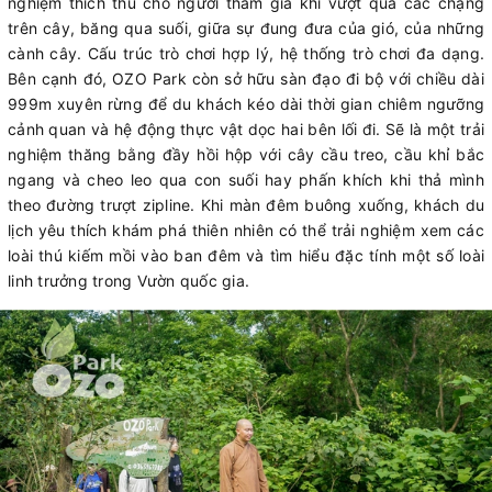
nghiệm thích thú cho người tham gia khi vượt qua các chặng
trên cây, băng qua suối, giữa sự đung đưa của gió, của những
cành cây. Cấu trúc trò chơi hợp lý, hệ thống trò chơi đa dạng.
Bên cạnh đó, OZO Park còn sở hữu sàn đạo đi bộ với chiều dài
999m xuyên rừng để du khách kéo dài thời gian chiêm ngưỡng
cảnh quan và hệ động thực vật dọc hai bên lối đi. Sẽ là một trải
nghiệm thăng bằng đầy hồi hộp với cây cầu treo, cầu khỉ bắc
ngang và cheo leo qua con suối hay phấn khích khi thả mình
theo đường trượt zipline. Khi màn đêm buông xuống, khách du
lịch yêu thích khám phá thiên nhiên có thể trải nghiệm xem các
loài thú kiếm mồi vào ban đêm và tìm hiểu đặc tính một số loài
linh trưởng trong Vườn quốc gia.