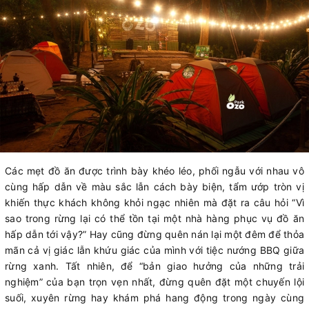
Các mẹt đồ ăn được trình bày khéo léo, phối ngẫu với nhau vô
cùng hấp dẫn về màu sắc lẫn cách bày biện, tẩm ướp tròn vị
khiến thực khách không khỏi ngạc nhiên mà đặt ra câu hỏi “Vì
sao trong rừng lại có thể tồn tại một nhà hàng phục vụ đồ ăn
hấp dẫn tới vậy?” Hay cũng đừng quên nán lại một đêm để thỏa
mãn cả vị giác lẫn khứu giác của mình với tiệc nướng BBQ giữa
rừng xanh. Tất nhiên, để “bản giao hưởng của những trải
nghiệm” của bạn trọn vẹn nhất, đừng quên đặt một chuyến lội
suối, xuyên rừng hay khám phá hang động trong ngày cùng