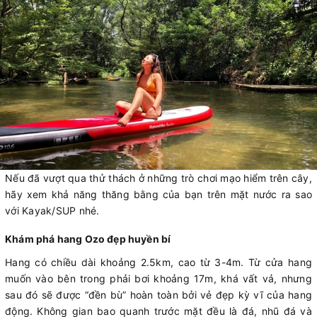
Nếu đã vượt qua thử thách ở những trò chơi mạo hiểm trên cây,
hãy xem khả năng thăng bằng của bạn trên mặt nước ra sao
với Kayak/SUP nhé.
Khám phá hang Ozo đẹp huyền bí
Hang có chiều dài khoảng 2.5km, cao từ 3-4m. Từ cửa hang
muốn vào bên trong phải bơi khoảng 17m, khá vất vả, nhưng
sau đó sẽ được “đền bù” hoàn toàn bởi vẻ đẹp kỳ vĩ của hang
động. Không gian bao quanh trước mặt đều là đá, nhũ đá và