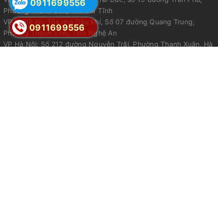
0911699556
Phường Thành Sen, Tỉnh Hà Tĩnh
VP Nghệ An: Tòa nhà Dầu Khí, Số 07 đường Quang Trung,
0911699556
Phường Thành Vinh, Tỉnh Nghệ An
VP Hà Nội: Số 212 đường Nguyễn Trãi, Phường Thanh Xuân, Hà
Nội
VP Đà Nẵng: Số 328 Điện Biên Phủ, Phường Thanh Khê, Đà
Nẵng
VP HCM : Số 204 đường Phan Đình Phùng, Phường Cầu Kiệu,
Hồ Chí Minh
Mã số lữ hành quốc tế: 42-017/2023 / TCDL-GP LHQT được
cấp ngày 12/4/2023 tại Tổng Cục Du Lịch
Email:
sales@hellotrip.vn
Điện thoại:
0911699556
Điện thoại 2:
0911699556
Zalo:
0816 697 888
Giấy phép kinh doanh số 3002201821 do sở KH&ĐT Hà Tĩnh cấp ngày
09/11/2018