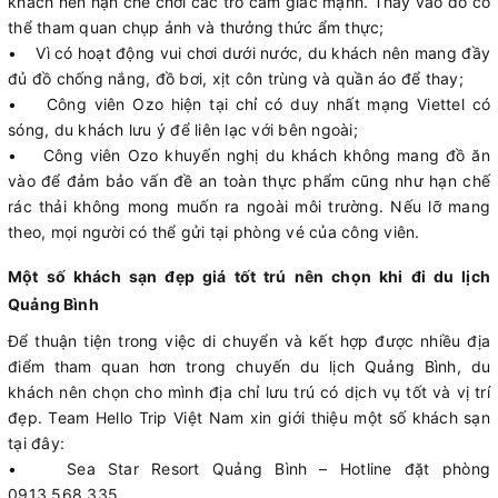
khách nên hạn chế chơi các trò cảm giác mạnh. Thay vào đó có
thể tham quan chụp ảnh và thưởng thức ẩm thực;
• Vì có hoạt động vui chơi dưới nước, du khách nên mang đầy
đủ đồ chống nắng, đồ bơi, xịt côn trùng và quần áo để thay;
• Công viên Ozo hiện tại chỉ có duy nhất mạng Viettel có
sóng, du khách lưu ý để liên lạc với bên ngoài;
• Công viên Ozo khuyến nghị du khách không mang đồ ăn
vào để đảm bảo vấn đề an toàn thực phẩm cũng như hạn chế
rác thải không mong muốn ra ngoài môi trường. Nếu lỡ mang
theo, mọi người có thể gửi tại phòng vé của công viên.
Một số khách sạn đẹp giá tốt trú nên chọn khi đi du lịch
Quảng Bình
Để thuận tiện trong việc di chuyển và kết hợp được nhiều địa
điểm tham quan hơn trong chuyến du lịch Quảng Bình, du
khách nên chọn cho mình địa chỉ lưu trú có dịch vụ tốt và vị trí
đẹp. Team Hello Trip Việt Nam xin giới thiệu một số khách sạn
tại đây:
• Sea Star Resort Quảng Bình – Hotline đặt phòng
0913.568.335