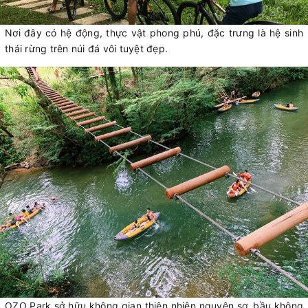
Nơi đây có hệ động, thực vật phong phú, đặc trưng là hệ sinh
thái rừng trên núi đá vôi tuyệt đẹp.
OZO Park sở hữu không gian thiên nhiên nguyên sơ, bầu không