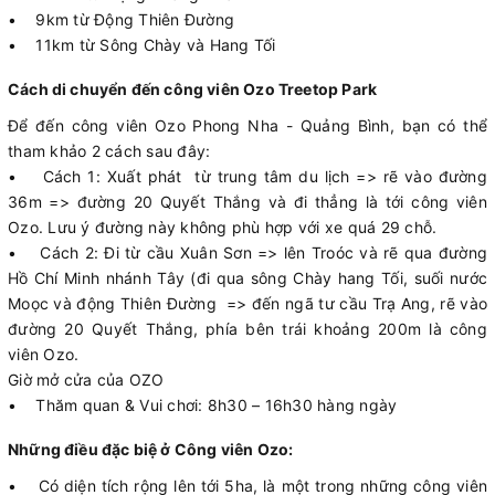
• 9km từ Động Thiên Đường
• 11km từ Sông Chày và Hang Tối
Cách di chuyển đến công viên Ozo Treetop Park
Để đến công viên Ozo Phong Nha - Quảng Bình, bạn có thể
tham khảo 2 cách sau đây:
• Cách 1: Xuất phát từ trung tâm du lịch => rẽ vào đường
36m => đường 20 Quyết Thắng và đi thẳng là tới công viên
Ozo. Lưu ý đường này không phù hợp với xe quá 29 chỗ.
• Cách 2: Đi từ cầu Xuân Sơn => lên Troóc và rẽ qua đường
Hồ Chí Minh nhánh Tây (đi qua sông Chày hang Tối, suối nước
Moọc và động Thiên Đường => đến ngã tư cầu Trạ Ang, rẽ vào
đường 20 Quyết Thắng, phía bên trái khoảng 200m là công
viên Ozo.
Giờ mở cửa của OZO
• Thăm quan & Vui chơi: 8h30 – 16h30 hàng ngày
Những điều đặc biệ ở Công viên Ozo:
• Có diện tích rộng lên tới 5ha, là một trong những công viên