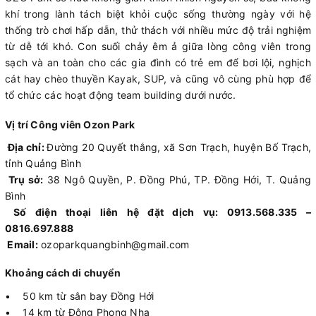
khí trong lành tách biệt khỏi cuộc sống thường ngày với hệ
thống trò chơi hấp dẫn, thử thách với nhiều mức độ trải nghiệm
từ dễ tới khó. Con suối chảy êm ả giữa lòng công viên trong
sạch và an toàn cho các gia đình có trẻ em để bơi lội, nghịch
cát hay chèo thuyền Kayak, SUP, và cũng vô cùng phù hợp để
tổ chức các hoạt động team building dưới nước.
Vị trí Công viên Ozon Park
Địa chỉ:
Đường 20 Quyết thắng, xã Sơn Trạch, huyện Bố Trạch,
tỉnh Quảng Bình
Trụ sở:
38 Ngô Quyền, P. Đồng Phú, TP. Đồng Hới, T. Quảng
Bình
Số điện thoại liên hệ đặt dịch vụ: 0913.568.335 –
0816.697.888
Email:
ozoparkquangbinh@gmail.com
Khoảng cách di chuyển
• 50 km từ sân bay Đồng Hới
• 14 km từ Động Phong Nha