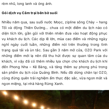
rèm nhũ, long lanh và óng ánh.
Gói dịch vụ Cắm trại bên bờ suối
Nhiều năm qua, sau suối nước Moọc, zipline sông Chày – hang
Tối và động Thiên Đường… chưa có một điểm du lịch nào có
diện tích lớn, gần gũi với thiên nhiên đưa vào hoạt động phục
vụ khách du lịch. Các dịp lễ lớn, mùa cao điểm và những ngày
nghỉ ngày cuối tuần, những điểm nói trên thường trong tình
trạng quá tải và ùn tắc. Sau gần 3 năm mở cửa, OZO Park với
những điểm mới lạ nên đã thu hút được sự quan tâm của du
khách, vì vậy đã có thêm nhiều lựa chọn cho khách du lịch khi
đến Phong Nha – Kẻ Bàng, và tăng thêm sự phong phú trong
sản phẩm du lịch của Quảng Bình. Nếu đã dừng chân tại OZO,
cũng đừng quên trải nghiệm ẩm thực đặc sắc, vừa ngon mắt và
ngon miệng, tại nhà hàng Rừng Xanh.