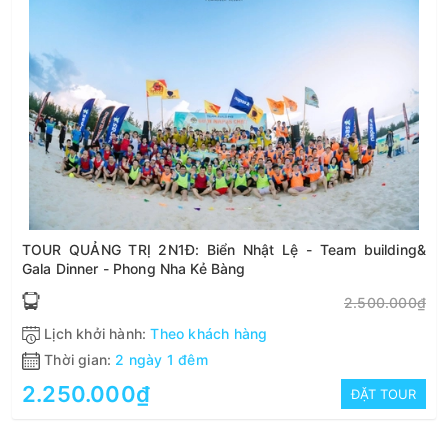
TOUR QUẢNG TRỊ 2N1Đ: Biển Nhật Lệ - Team building&
Gala Dinner - Phong Nha Kẻ Bàng
2.500.000₫
Lịch khởi hành:
Theo khách hàng
Thời gian:
2 ngày 1 đêm
2.250.000₫
ĐẶT TOUR