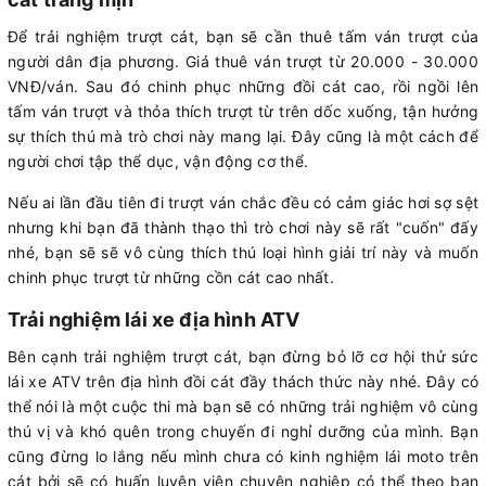
Để trải nghiệm trượt cát, bạn sẽ cần thuê tấm ván trượt của
người dân địa phương. Giá thuê ván trượt từ 20.000 - 30.000
VNĐ/ván. Sau đó chinh phục những đồi cát cao, rồi ngồi lên
tấm ván trượt và thỏa thích trượt từ trên dốc xuống, tận hưởng
sự thích thú mà trò chơi này mang lại. Đây cũng là một cách để
người chơi tập thể dục, vận động cơ thể.
Nếu ai lần đầu tiên đi trượt ván chắc đều có cảm giác hơi sợ sệt
nhưng khi bạn đã thành thạo thì trò chơi này sẽ rất "cuốn" đấy
nhé, bạn sẽ sẽ vô cùng thích thú loại hình giải trí này và muốn
chinh phục trượt từ những cồn cát cao nhất.
Trải nghiệm lái xe địa hình ATV
Bên cạnh trải nghiệm trượt cát, bạn đừng bỏ lỡ cơ hội thử sức
lái xe ATV trên địa hình đồi cát đầy thách thức này nhé. Đây có
thể nói là một cuộc thi mà bạn sẽ có những trải nghiệm vô cùng
thú vị và khó quên trong chuyến đi nghỉ dưỡng của mình. Bạn
cũng đừng lo lắng nếu mình chưa có kinh nghiệm lái moto trên
cát bởi sẽ có huấn luyện viên chuyên nghiệp có thể theo bạn