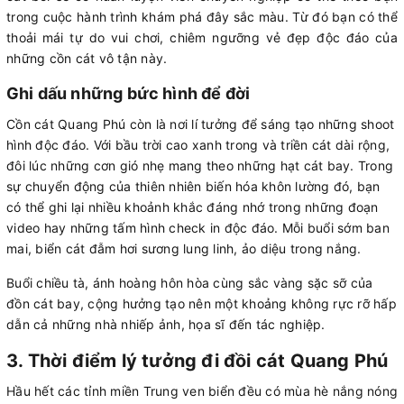
trong cuộc hành trình khám phá đây sắc màu. Từ đó bạn có thể
thoải mái tự do vui chơi, chiêm ngưỡng vẻ đẹp độc đáo của
những cồn cát vô tận này.
Ghi dấu những bức hình để đời
Cồn cát Quang Phú còn là nơi lí tưởng để sáng tạo những shoot
hình độc đáo. Với bầu trời cao xanh trong và triền cát dài rộng,
đôi lúc những cơn gió nhẹ mang theo những hạt cát bay. Trong
sự chuyển động của thiên nhiên biến hóa khôn lường đó, bạn
có thể ghi lại nhiều khoảnh khắc đáng nhớ trong những đoạn
video hay những tấm hình check in độc đáo. Mỗi buổi sớm ban
mai, biển cát đẫm hơi sương lung linh, ảo diệu trong nắng.
Buổi chiều tà, ánh hoàng hôn hòa cùng sắc vàng sặc sỡ của
đồn cát bay, cộng hưởng tạo nên một khoảng không rực rỡ hấp
dẫn cả những nhà nhiếp ảnh, họa sĩ đến tác nghiệp.
3. Thời điểm lý tưởng đi đồi cát Quang Phú
Hầu hết các tỉnh miền Trung ven biển đều có mùa hè nắng nóng