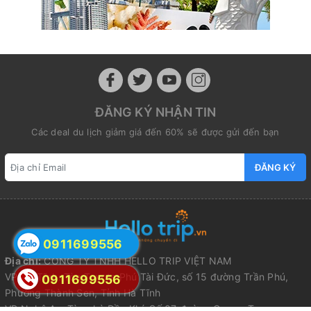
ĐĂNG KÝ NHẬN TIN
Các deal du lịch giảm giá đến 60% sẽ được gửi đến bạn
ĐĂNG KÝ
0911699556
Địa chỉ:
CÔNG TY TNHH HELLO TRIP VIỆT NAM
VP Hà Tĩnh: Tòa Toyota Phú Tài Đức, số 15 đường Trần Phú,
0911699556
Phường Thành Sen, Tỉnh Hà Tĩnh
VP Nghệ An: Tòa nhà Dầu Khí, Số 07 đường Quang Trung,