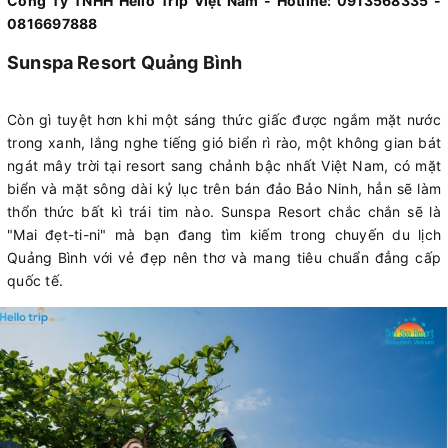
Công Ty TNHH Hello Trip Việt Nam - Hotline: 0913568335 -
0816697888
Sunspa Resort Quảng Bình
Còn gì tuyệt hơn khi một sáng thức giấc được ngắm mặt nước
trong xanh, lắng nghe tiếng gió biển rì rào, một không gian bát
ngát mây trời tại resort sang chảnh bậc nhất Việt Nam, có mặt
biển và mặt sông dài kỷ lục trên bán đảo Bảo Ninh, hẳn sẽ làm
thổn thức bất kì trái tim nào. Sunspa Resort chắc chắn sẽ là
"Mai đẹt-ti-ni" mà bạn đang tìm kiếm trong chuyến du lịch
Quảng Bình với vẻ đẹp nên thơ và mang tiêu chuẩn đẳng cấp
quốc tế.