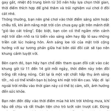
gay gắt, nhiệt độ trung bình từ 30 nên hãy lựa chọn thời gian,
thời điểm thích hợp để ghé thăm và trải nghiệm vui chơi ở đồi
cát nhé.
Thông thường, bạn nên ghé chơi vào thời điểm sáng sớm hoặc
chiều tối, khi ánh nắng mặt trời còn chưa gay gắt trên mảnh đất
“gió lào cát trắng”. Đặc biệt, bạn còn có thể ngắm nhìn cảnh
mặt trời dần nhô ra từ biển vào sáng sớm hay lấp ló sau những
triền cát lúc hoàng hôn. Ánh sáng loe lói của mặt trời cộng
hưởng với sự tương phản giữa hai bên dải đồi cát sẽ tạo nên
khung cảnh tuyệt vời.
Bên cạnh đó, bạn hãy hạn chế đến tham quan đồi cát vào các
khung giờ từ 11 đến 14 giờ mỗi ngày, thời điểm này trên đồi
trống rất nắng nóng. Cát lại là một vật chất hấp thụ ánh sáng
tốt , nó có thể khiến bạn bị bỏng khi mặt trời lên cao. Việc đi lại
ngoài trời nhiều vào thời gian này có thể bị cảm, sốt, ảnh hưởng
đến sức khỏe.
Bạn nên đến đây vào thời điểm mùa hè khi trời không mưa, khí
hậu dễ chịu và rất thuận tiện cho trò lướt ván trượt cát. Đừng