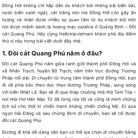
Đồng Hới không chỉ hấp dẫn du khách bởi những bãi biển dài,
nước biển xanh ngát, cát trắng mịn mà Đồng Hới còn gây ấn
tượng và nhận được nhiều sự quan tâm từ du khách bởi một
nơi được mệnh danh là hoang mạc sarahra ở Quảng Bình – Đồi
cát Quang Phú. Hãy cùng Hellotripvietnam khám phá địa điểm
thú vị này trong bài viết dưới đây nhé.
1. Đồi cát Quang Phú nằm ở đâu?
Đồi cát Quang Phú nằm giữa ranh giới thành phố Đồng Hới và
xã Nhân Trạch, huyện Bố Trạch; nằm trên trục đường Trương
Pháp nối dài. Di chuyển từ trung tâm thành phố Đồng Hới, bạn
đi về phía bắc theo dọc theo đường Trương Pháp, song song
với biển Nhật Lệ. Bạn sẽ đi qua tháp chuông nhà thờ Tam Tòa –
nơi nhà thơ Hàn Mạc Tử đã từng rửa tội và cũng là minh chứng
lịch sử cho thời kì chiến tranh kháng chiến chống Mỹ. Đi qua
ngọn Hải Đăng và sau chừng 8km di chuyển, bạn sẽ tới được
đồi cát Quang Phú.
Đường đi khá dễ dàng nên bạn có thể lựa chọn di chuyển bằng