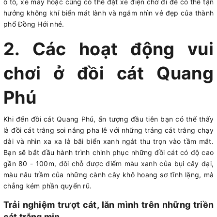
ô tô, xe máy hoặc cũng có thể đặt xe điện chở đi để có thể tận
hưởng không khí biển mát lành và ngắm nhìn vẻ đẹp của thành
phố Đồng Hới nhé.
2. Các hoạt động vui
chơi ở đồi cát Quang
Phú
Khi đến đồi cát Quang Phú, ấn tượng đầu tiên bạn có thể thấy
là đồi cát trắng soi nắng pha lê với những trảng cát trắng chạy
dài và nhìn xa xa là bãi biển xanh ngát thu trọn vào tầm mắt.
Bạn sẽ bắt đầu hành trình chinh phục những đồi cát có độ cao
gần 80 - 100m, đôi chỗ được điểm màu xanh của bụi cây dại,
màu nâu trầm của những cành cây khô hoang sơ tĩnh lặng, mà
chẳng kém phần quyến rũ.
Trải nghiệm trượt cát, lăn mình trên những triền
cát trắng mịn