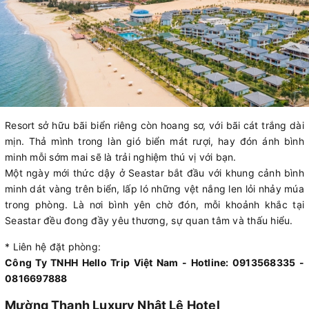
Resort sở hữu bãi biển riêng còn hoang sơ, với bãi cát trắng dài
mịn. Thả mình trong làn gió biển mát rượi, hay đón ánh bình
minh mỗi sớm mai sẽ là trải nghiệm thú vị với bạn.
Một ngày mới thức dậy ở Seastar bắt đầu với khung cảnh bình
minh dát vàng trên biển, lấp ló những vệt nắng len lỏi nhảy múa
trong phòng. Là nơi bình yên chờ đón, mỗi khoảnh khắc tại
Seastar đều đong đầy yêu thương, sự quan tâm và thấu hiểu.
* Liên hệ đặt phòng:
Công Ty TNHH Hello Trip Việt Nam - Hotline: 0913568335 -
0816697888
Mường Thanh Luxury Nhật Lệ Hotel